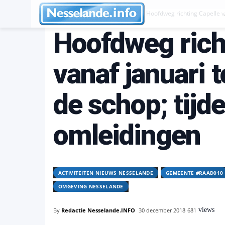
Activiteiten Nieuws Nesselande
Hoofdweg richting Capelle van
Hoofdweg rich
vanaf januari 
de schop; tijde
omleidingen
ACTIVITEITEN NIEUWS NESSELANDE
GEMEENTE #RAAD010
OMGEVING NESSELANDE
views
By
Redactie Nesselande.INFO
30 december 2018
681