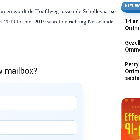
NIEUWS
romen wordt de Hoofdweg tussen de Schollevaartse
14 en
i 2019 tot mei 2019 wordt de richting Nesselande
Ontmo
Gezel
Ommoo
Perry 
w mailbox?
Ontmo
sept