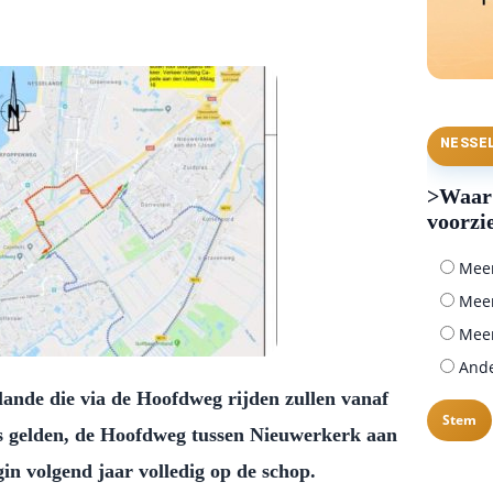
NESSE
>Waar 
voorzi
Meer 
Meer
Meer
Ander
ande die via de Hoofdweg rijden zullen vanaf
tes gelden, de Hoofdweg tussen Nieuwerkerk aan
gin volgend jaar volledig op de schop.