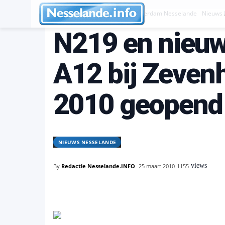
Nesselande INFO nieuws uit Rotterdam Nesselande
Nieuws 
N219 en nieuwe
A12 bij Zevenh
2010 geopend
NIEUWS NESSELANDE
views
By
Redactie Nesselande.INFO
25 maart 2010
1155