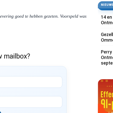
NIEUWS
plevering goed te hebben gezeten. Voorspeld was
14 en
Ontmo
Gezel
Ommoo
Perry 
w mailbox?
Ontmo
sept