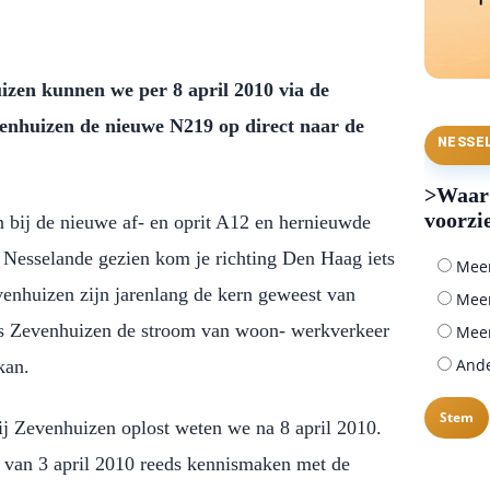
izen kunnen we per 8 april 2010 via de
venhuizen de nieuwe N219 op direct naar de
NESSE
>Waar 
voorzi
 bij de nieuwe af- en oprit A12 en hernieuwde
t Nesselande gezien kom je richting Den Haag iets
Meer 
venhuizen zijn jarenlang de kern geweest van
Meer
 is Zevenhuizen de stroom van woon- werkverkeer
Meer
Ander
kan.
ij Zevenhuizen oplost weten we na 8 april 2010.
g van 3 april 2010 reeds kennismaken met de