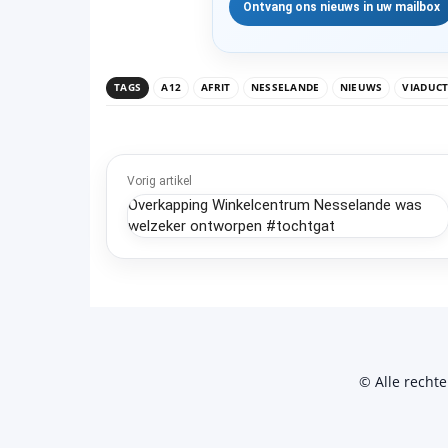
TAGS
A12
AFRIT
NESSELANDE
NIEUWS
VIADUC
Vorig artikel
Overkapping Winkelcentrum Nesselande was
welzeker ontworpen #tochtgat
© Alle recht