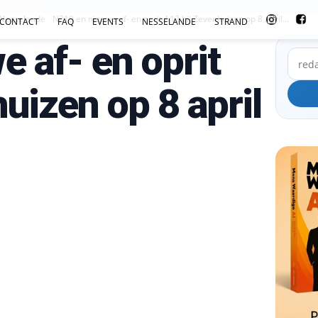
Nesselande
N219 en nieuwe af- en oprit A12 bij Zevenhuizen op 8 april...
CONTACT
FAQ
EVENTS
NESSELANDE
STRAND
 af- en oprit
uizen op 8 april