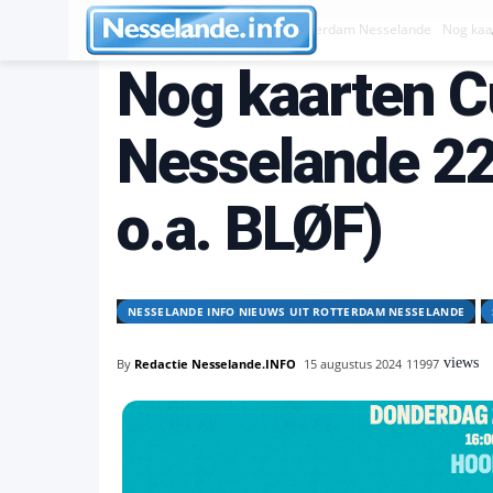
Nesselande INFO nieuws uit Rotterdam Nesselande
Nog kaa
Nog kaarten 
Nesselande 22
o.a. BLØF)
NESSELANDE INFO NIEUWS UIT ROTTERDAM NESSELANDE
views
By
Redactie Nesselande.INFO
15 augustus 2024
11997