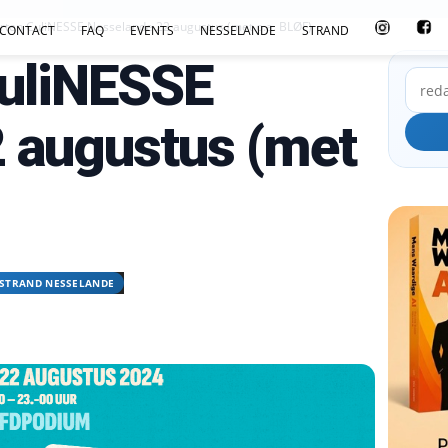
rten CuliNESSE Nesselande 22 augustus (met o.a. BLØF)
CONTACT
FAQ
EVENTS
NESSELANDE
STRAND
CuliNESSE
 augustus (met
STRAND NESSELANDE