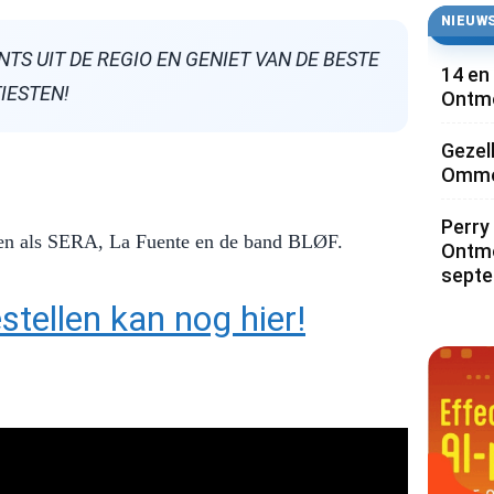
NIEUWS
S UIT DE REGIO EN GENIET VAN DE BESTE
14 en
IESTEN!
Ontmo
Gezel
Ommoo
Perry 
sten als SERA, La Fuente en de band BLØF.
Ontmo
sept
stellen kan nog hier!