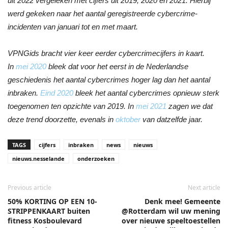
uit 2022 vergeleken met cijfers uit 2019, 2020 en 2021. Hierbij
werd gekeken naar het aantal geregistreerde cybercrime-
incidenten van januari tot en met maart.
VPNGids bracht vier keer eerder cybercrimecijfers in kaart.
In
mei 2020
bleek dat voor het eerst in de Nederlandse
geschiedenis het aantal cybercrimes hoger lag dan het aantal
inbraken.
Eind 2020
bleek het aantal cybercrimes opnieuw sterk
toegenomen ten opzichte van 2019. In
mei 2021
zagen we dat
deze trend doorzette, evenals in
oktober
van datzelfde jaar.
TAGS
cijfers
inbraken
news
nieuws
nieuws.nesselande
onderzoeken
Previous article
Next article
50% KORTING OP EEN 10-
Denk mee! Gemeente
STRIPPENKAART buiten
@Rotterdam wil uw mening
fitness Kosboulevard
over nieuwe speeltoestellen