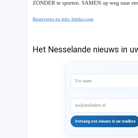
ZÓNDER te sporten. SAMEN op weg naar een g
Reserveren en info: frlplus.com
Het Nesselande nieuws in u
Voornaam
redactie@rotterdam-nesselande.nl