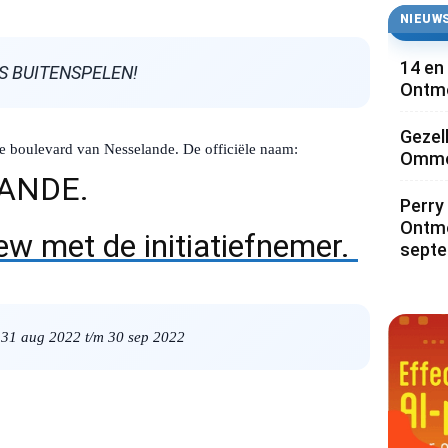
NIEUWS
14 en
LS BUITENSPELEN!
Ontmo
Gezel
de boulevard van Nesselande. De officiële naam:
Ommoo
ANDE.
Perry 
Ontmo
view met de initiatiefnemer.
sept
n 31 aug 2022 t/m 30 sep 2022