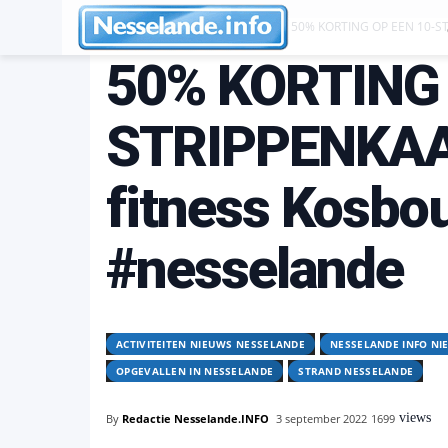
Activiteiten Nieuws Nesselande
50% KORTING OP EEN 10-STR
50% KORTING 
STRIPPENKAA
fitness Kosbo
#nesselande
ACTIVITEITEN NIEUWS NESSELANDE
NESSELANDE INFO NI
OPGEVALLEN IN NESSELANDE
STRAND NESSELANDE
views
By
Redactie Nesselande.INFO
3 september 2022
1699