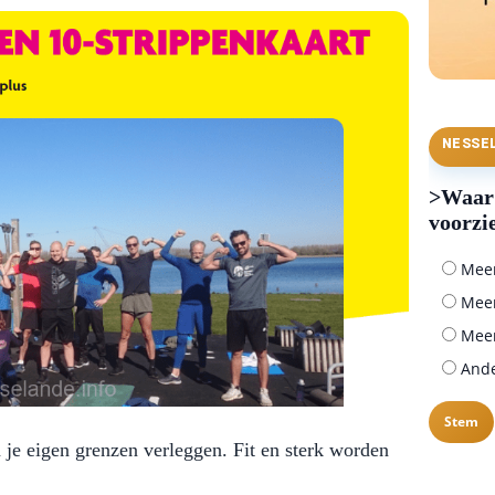
NESSE
>Waar 
voorzi
Meer 
Meer
Meer
Ander
n je eigen grenzen verleggen. Fit en sterk worden