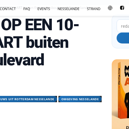
IPPENKAART buiten fitness Kosboulevard #nesselande
CONTACT
FAQ
EVENTS
NESSELANDE
STRAND
OP EEN 10-
RT buiten
ulevard
EUWS UIT ROTTERDAM NESSELANDE
OMGEVING NESSELANDE