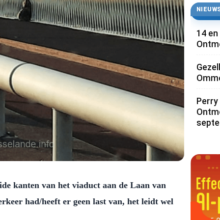
NIEUWS
14 en
Ontmo
Gezel
Ommoo
Perry 
Ontmo
sept
eide kanten van het viaduct aan de Laan van
eer had/heeft er geen last van, het leidt wel