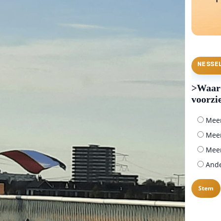
NESSE
>Waar 
voorzi
Meer 
Meer
Meer
Ander