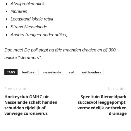
Afvalproblematiek
Inbraken
Leegstand lokale retail
Strand Nesselande
Anders (reageer onder artikel)
Doe mee! De poll stopt na drie maanden draaien en bij 300
unieke “stemmers”.
TAGS
leefbaar
nesselande
vvd
wethouders
Previous article
Next article
Hockeyclub OMHC uit
Speeltuin Rietveldpark
Nesselande schaft handen
succesvol leeggepompt;
schudden tijdelijk af
vermoedelijk ontbreken
vanwege coronavirus
drainage