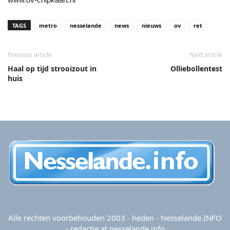
TAGS
metro
nesselande
news
nieuws
ov
ret
Previous article
Next article
Haal op tijd strooizout in
Olliebollentest
huis
Alle rechten voorbehouden 2003 - heden - Nesselande.INFO
- redactie at nesselande.info