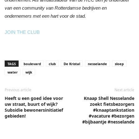
van een community van Rotterdamse bedrijven en
ondernemers met een hart voor de stad.
JOIN THE CLUB
TAGS
boulevard
club
De Kristal
nesselande
sloep
water
wijk
Previous article
Next article
Heeft u een goed idee voor
Knaap Shell Nesselande
uw straat, buurt of wijk?
zoekt fietsbezorgers
Subsidie bewonersinitiatief
#knaaptankstation
gebieden!
#vacature #bezorgen
#bijbaantje #nesselande