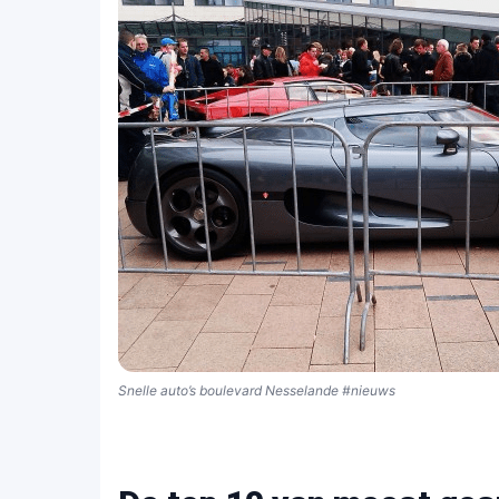
Snelle auto’s boulevard Nesselande #nieuws