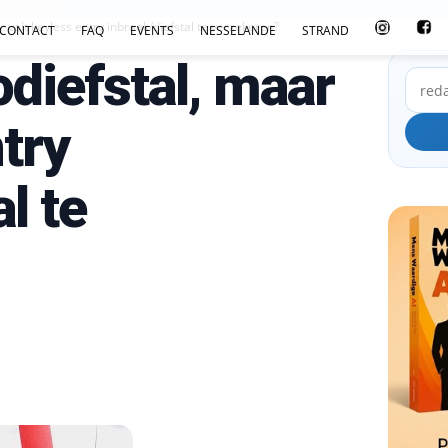
 valt keyless entry inbraak/diefstal te verzekeren?
CONTACT
FAQ
EVENTS
NESSELANDE
STRAND
diefstal, maar
ntry
l te