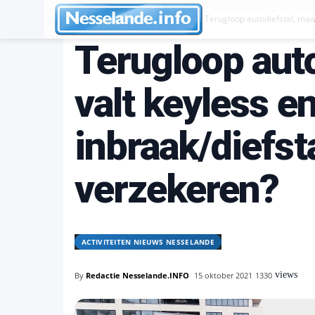
Activiteiten Nieuws Nesselande
Terugloop autodiefstal, maar
Terugloop auto
valt keyless e
inbraak/diefsta
verzekeren?
ACTIVITEITEN NIEUWS NESSELANDE
views
By
Redactie Nesselande.INFO
15 oktober 2021
1330