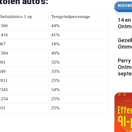
olen auto’s:
NIEUWS
Diefstalrisico 1 op
Terugvindpercentage
14 en
1566
44%
Ontmo
1416
41%
Gezel
967
18%
Ommoo
1584
40%
Perry 
391
32%
Ontmo
449
33%
sept
2011
25%
2345
54%
1254
25%
331
25%