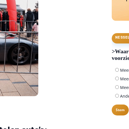
NESSE
>Waar 
voorzi
Meer 
Meer
Meer
Ander