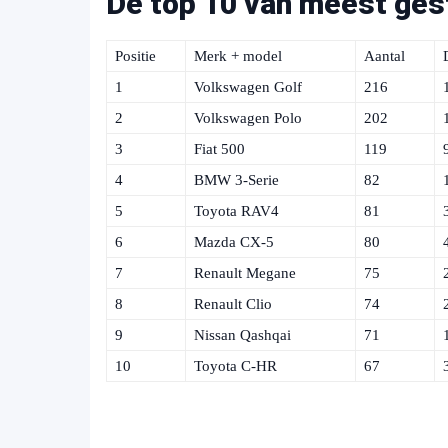
De top 10 van meest gest
Positie
Merk + model
Aantal
1
Volkswagen Golf
216
2
Volkswagen Polo
202
3
Fiat 500
119
4
BMW 3-Serie
82
5
Toyota RAV4
81
6
Mazda CX-5
80
7
Renault Megane
75
8
Renault Clio
74
9
Nissan Qashqai
71
10
Toyota C-HR
67