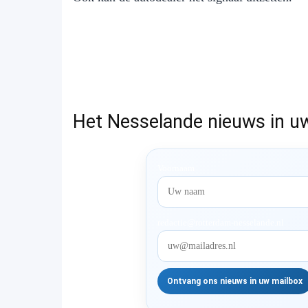
Het Nesselande nieuws in u
Voornaam
redactie@rotterdam-nesselande.nl