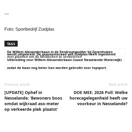
—
Foto: Sportbedrijf Zuidplas
TAGS
De Willem-Alexanderbaan in de Eendragtspolder bij Zevenhuizen
wordt uitgebreid. De gemeenteraad van Zuidplas heeft ingestemd
met plannen om de faciliteiten te verbeteren
Uitbreiding voor Willem-Alexanderbaan (naast Nesselande-Waterwijk)
zodat de baan nog beter kan worden gebruikt voor topsport.
Previous article
Next article
[UPDATE] Ophef in
DOE MEE: 2026 Poll: Welke
Nesselande: ‘Bewoners boos
horecagelegenheid heeft uw
omdat wijkraad aso-meter
voorkeur in Nesselande?
op verkeerde plek plaatst’