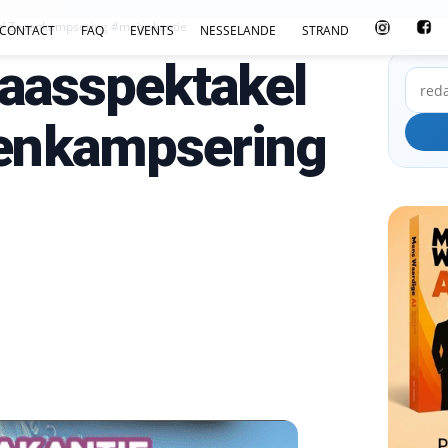
d Zevenkampsering #meivakantie
CONTACT
FAQ
EVENTS
NESSELANDE
STRAND
laasspektakel
enkampsering