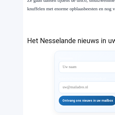
Ze gaan dansen tijdens de disco, smulzwemmen,
knuffelen met enorme opblaasbeesten en nog 
Het Nesselande nieuws in u
Voornaam
redactie@rotterdam-nesselande.nl