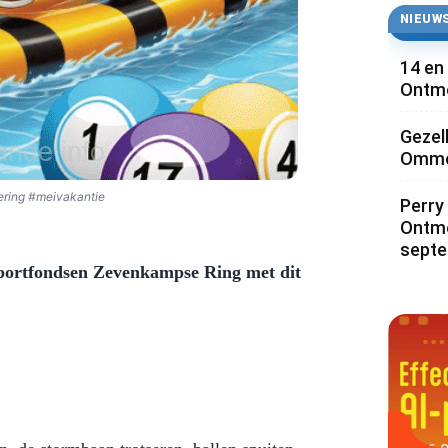
NIEUWS
14 en
Ontmo
Gezel
Ommoo
ring #meivakantie
Perry 
Ontmo
sept
Sportfondsen Zevenkampse Ring met dit