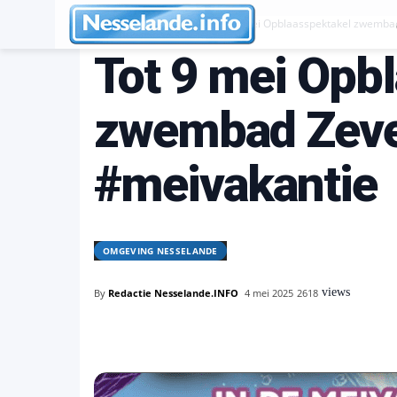
Omgeving Nesselande
Tot 9 mei Opblaasspektakel zwemba
Tot 9 mei Opb
zwembad Zev
#meivakantie
OMGEVING NESSELANDE
views
By
Redactie Nesselande.INFO
4 mei 2025
2618