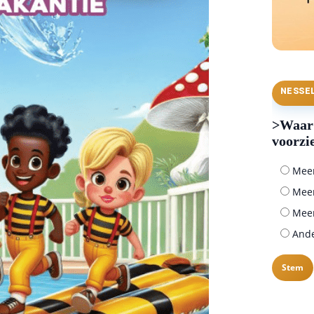
NESSE
>Waar 
voorzi
Meer 
Meer
Meer
Ander