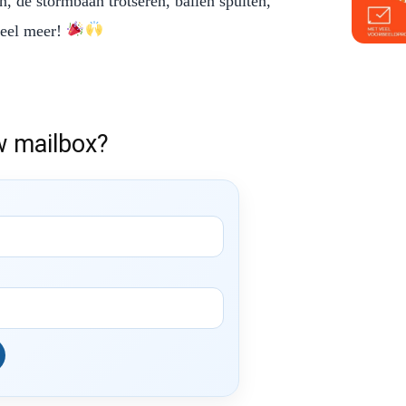
 de stormbaan trotseren, ballen spuiten,
veel meer!
w mailbox?