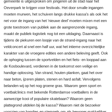
gemeente is uitgesproken om jongeren uit de stad naar het
Oeverpark te krijgen voor festivals. Het door smalle ingangen
moeten murwen, het schuiven langs drukke kassa’s als ook het
net voor de ingang van het ‘nieuwe deel’ moeten mixen met een
grote toestroom van publiek aan de aangrenzende ingang,
maakt de publiek-logistiek nog tot een uitdaging. Daarnaast is
tijdens de piekuren een loopje van de strand-ingang naar het
veldconcert al snel een half uur, wat het intieme overzichtelijke
karakter van de vroegere edities een andere beleving geeft. Ook
de ophoging tussen de sportvelden en het fiets- en looppad aan
de Kosboulevard, verdienen in de toekomst een veilige en
handige oplossing. Van strand, houten planken, gaat het over
naar beton, ijzeren platen, stenen en hard asfalt. Vervolgens
belanden wij op het nog groene gras. Waarom geen sport en
voetbalclinics met bekende Rotterdamse voetballers in de
aanwezige kooi of populaire skatebaan? Waarom geen
plattegrond uitdelen bij de kassa? Waarom niet de bezoeker
voorzien van bandjes en stempels om als bewoner makkelijker