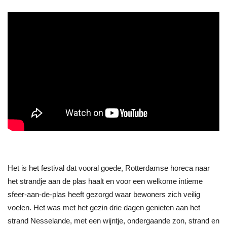
Het is het festival dat vooral goede, Rotterdamse horeca naar
het strandje aan de plas haalt en voor een welkome intieme
sfeer-aan-de-plas heeft gezorgd waar bewoners zich veilig
voelen. Het was met het gezin drie dagen genieten aan het
strand Nesselande, met een wijntje, ondergaande zon, strand en