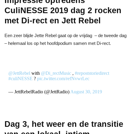
Impressie optredens
CuliNESSE 2019 dag 2 rocken
met Di-rect en Jett Rebel
Een zeer blijde Jette Rebel gaat op de vrijdag – de tweede dag
– helemaal los op het hoofdpodium samen met Di-rect.
@JettRebel
with
@Di_rectMusic
,
#repoststoriedirect
#culiNESSE
?
pic.twitter.com/refNvwrLec
— JettRebelRadio (@JettRadio)
August 30, 2019
Dag 3, het weer en de transitie