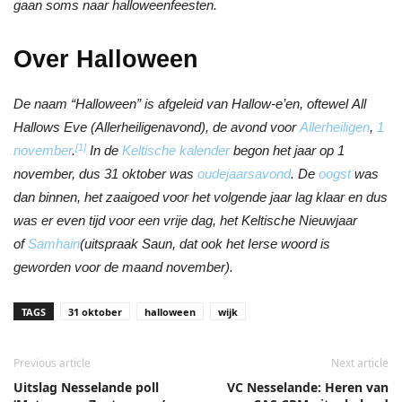
gaan soms naar halloweenfeesten.
Over Halloween
De naam “Halloween” is afgeleid van Hallow-e’en, oftewel All
Hallows Eve (Allerheiligenavond), de avond voor
Allerheiligen
,
1
[1]
november
.
In de
Keltische kalender
begon het jaar op 1
november, dus 31 oktober was
oudejaarsavond
. De
oogst
was
dan binnen, het zaaigoed voor het volgende jaar lag klaar en dus
was er even tijd voor een vrije dag, het Keltische Nieuwjaar
of
Samhain
(uitspraak Saun, dat ook het Ierse woord is
geworden voor de maand november).
TAGS
31 oktober
halloween
wijk
Previous article
Next article
Uitslag Nesselande poll
VC Nesselande: Heren van