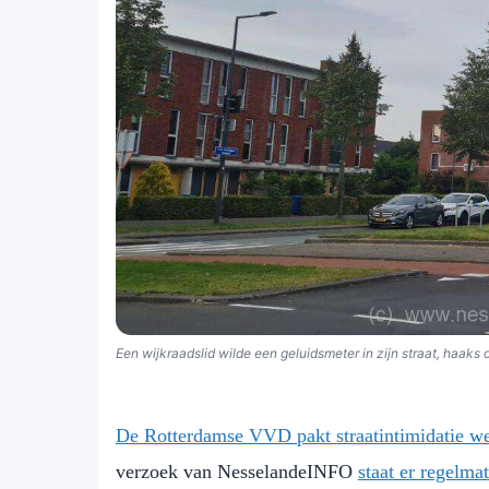
Een wijkraadslid wilde een geluidsmeter in zijn straat, haa
De Rotterdamse VVD pakt straatintimidatie we
verzoek van NesselandeINFO
staat er regelma