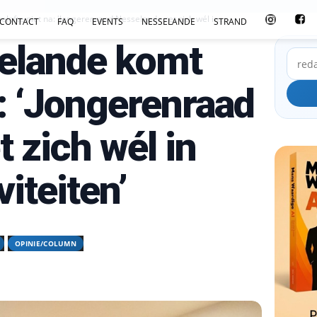
ofte niet na: 'Jongerenraad Nesselande zet zich wél in...
CONTACT
FAQ
EVENTS
NESSELANDE
STRAND
elande komt
a: ‘Jongerenraad
 zich wél in
iteiten’
OPINIE/COLUMN