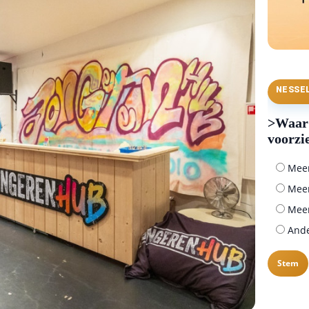
NESSE
>Waar 
voorzi
Meer 
Meer
Meer
Ander