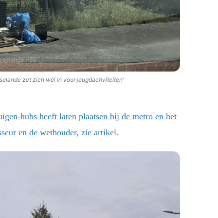
elande zet zich wél in voor jeugdactiviteiten’
gen-hubs heeft laten plaatsen bij de metro en het
seur en de wethouder, zie artikel.