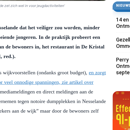
NIEUWS
 zet zich wel in voor jeugdactiviteiten’
14 en
Ontmo
selande dat het veiliger zou worden, minder
oeiende jongeren. In de praktijk probeert een
Gezel
Ommoo
an de bewoners in, het restaurant in De Kristal
, red.).
Perry 
Ontmo
sept
s wijkvoorstellen (ondanks groot budget),
en zorgt
r veel onnodige spanningen, zie artikel over
lemediameldingen en direct meldingen aan de
dernemen tegen notoire dumpplekken in Nesselande
oekers aan de wijk” maar door de bewoners zelf