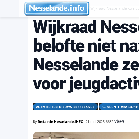
Activiteiten Nieuws Nesselande
Wijkraad Nesselande komt bel
Wijkraad Ness
belofte niet n
Nesselande zet
voor jeugdactiv
ACTIVITEITEN NIEUWS NESSELANDE
GEMEENTE #RAAD010
views
By
Redactie Nesselande.INFO
21 mei 2025
6682