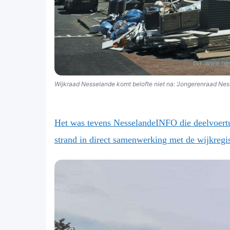
Wijkraad Nesselande komt belofte niet na: ‘Jongerenraad Ness
Het was tevens NesselandeINFO die deelvoertui
strand in direct samenwerking met de wijkregis