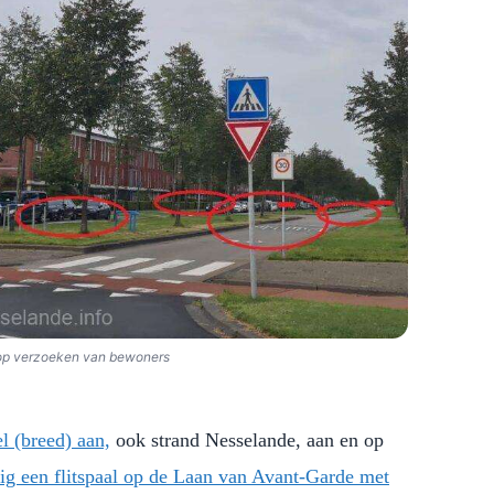
ks op verzoeken van bewoners
l (breed) aan,
ook strand Nesselande, aan en op
tig een flitspaal op de Laan van Avant-Garde met