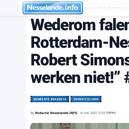
Gemeente #raad010
Wederom falen Leefbaar Rotterdam-Ne
Wederom falen
Rotterdam-Ne
Robert Simons
werken niet!”
GEMEENTE #RAAD010
OPINIE/COLUMN
views
By
Redactie Nesselande.INFO
16 mei 2025
5133