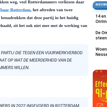
rekken weg, veel Rotterdammers verliezen daar
NIEUWS
efbaar Rotterdam
, het aftreden van twee
14 en
benadrukken dat deze partij in het huidig
Ontmo
ehaald, zit het ook niet mee met de werking van
De Om
steen 
Woens
 PARTIJ DIE TEGEN EEN VUURWERKVERBOD
Nesse
TAAT OP WAT DE MEERDERHEID VAN DE
MMERS WILLEN.
WERD IN 2022 INGEVOERD IN ROTTERDAM.