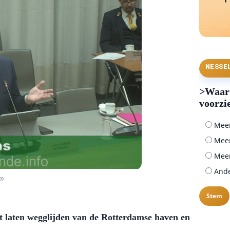
NESSE
>Waar 
voorzi
Meer 
Meer
Meer
Ander
am
t laten wegglijden van de Rotterdamse haven en