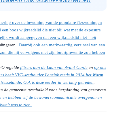
ZONDHEID. OOK DAAR GEEN ANTWOORD.
mering over de bewoning van de populaire flexwoningen
 een boos wijkraadslid die niet blij wat met de exposure
elijk wordt aangegeven dat een wijkraadslid niet –
uit
slingeren.
Daarbij ook een merkwaardig verzinsel van een
zon die hij vervolgens met zijn buurtpreventie zou hebben
NFO regelde
flitsers aan de Laan van Avant-Garde
en
op ons
rs heeft VVD-wethouder Lansink reeds in 2024 het Warm
 Nesselande. Ook is deze eerder in werking getreden
.
n de gemeente geschakeld voor herplanting van gestorven
in en hebben wij de bewonerscommunicatie overgenomen
viteit was te zien.