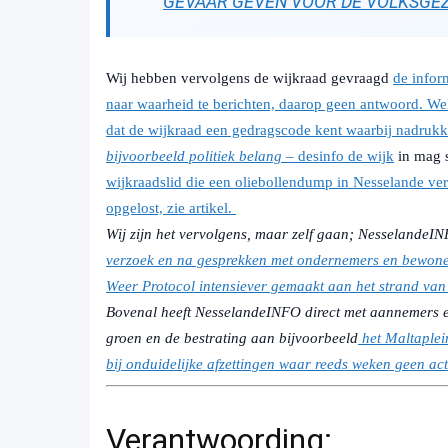
GEVAAR GEVEN VOOR DE VOLKSGE
Wij hebben vervolgens de wijkraad gevraagd
de infor
naar waarheid te berichten, daarop geen antwoord. Wel
dat de wijkraad een gedragscode kent waarbij nadrukk
bijvoorbeeld politiek belang
– desinfo de wijk
in mag 
wijkraadslid die een oliebollendump in Nesselande ver
opgelost, zie artikel.
Wij zijn het vervolgens, maar zelf gaan; NesselandeI
verzoek en na gesprekken met ondernemers en bewone
Weer Protocol intensiever gemaakt aan het strand van
Bovenal heeft NesselandeINFO direct met aannemers e
groen en de bestrating aan bijvoorbeeld
het Maltaple
bij onduidelijke afzettingen waar reeds weken geen acti
Verantwoording: