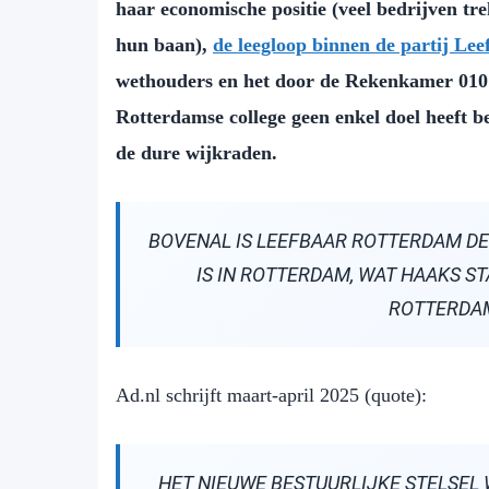
haar economische positie (veel bedrijven t
hun baan),
de leegloop binnen de partij Le
wethouders en het door de Rekenkamer 010 
Rotterdamse college geen enkel doel heeft b
de dure wijkraden.
BOVENAL IS LEEFBAAR ROTTERDAM DE
IS IN ROTTERDAM, WAT HAAKS S
ROTTERDA
Ad.nl schrijft maart-april 2025 (quote):
HET NIEUWE BESTUURLIJKE STELSEL 