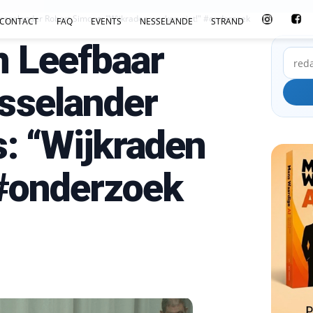
sselander Robert Simons: "Wijkraden werken niet!" #onderzoek
CONTACT
FAQ
EVENTS
NESSELANDE
STRAND
 Leefbaar
sselander
: “Wijkraden
 #onderzoek