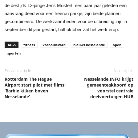
de destijds 12-jarige Jens Mostert, een paar jaar geleden een
aanvraag deed voor een freerun parkje, zijn beide plannen
gecombineerd. De werkzaamheden voor de uitbreiding zijn in
september dit jaar gestart, half oktober zat het werk erop.
TAGS
fitness
kosboulevard
nieuws.nesselande
open
sporten
Previous article
Next article
Rotterdam The Hague
Nesselande.INFO krijgt
Airport start pilot met films:
gemeenteakkoord op
‘Barbie kijken boven
voorstel centrale
Nesselande’
deelvoertuigen HUB