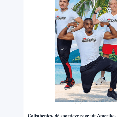
Calisthenics, dé sportieve rage uit Amerik