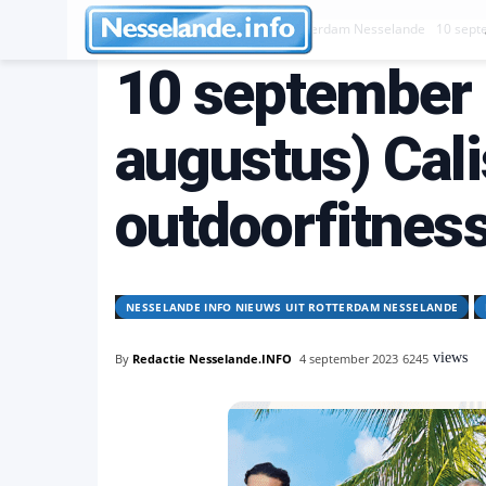
Nesselande INFO nieuws uit Rotterdam Nesselande
10 sept
10 september 
augustus) Cali
outdoorfitnes
NESSELANDE INFO NIEUWS UIT ROTTERDAM NESSELANDE
views
By
Redactie Nesselande.INFO
4 september 2023
6245