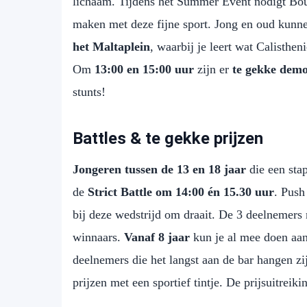
lichaam. Tijdens het Summer Event nodigt Boul
maken met deze fijne sport. Jong en oud kun
het Maltaplein
, waarbij je leert wat Calisthen
Om
13:00 en 15:00 uur
zijn er
te gekke demo
stunts!
Battles & te gekke prijzen
Jongeren tussen de 13 en 18 jaar
die een stap
de
Strict Battle om 14:00 én
15.30 uur
. Push
bij deze wedstrijd om draait. De 3 deelnemers
winnaars.
Vanaf 8 jaar
kun je al mee doen aa
deelnemers die het langst aan de bar hangen zi
prijzen met een sportief tintje. De prijsuitreik