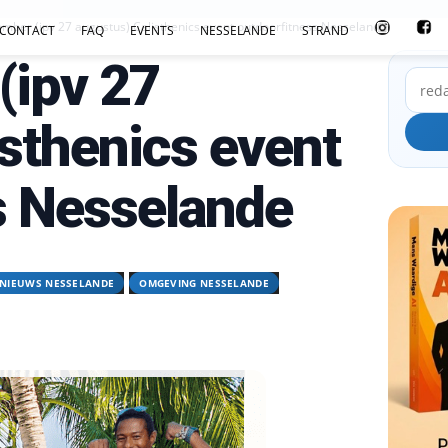
ember (ipv 27 augustus) Calisthenics event outdoorfitness Nesselande
CONTACT
FAQ
EVENTS
NESSELANDE
STRAND
(ipv 27
sthenics event
s Nesselande
NIEUWS NESSELANDE
OMGEVING NESSELANDE