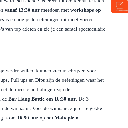
evard Nesselande iedereen uit om kennis te laten
nen
vanaf 13:30 uur
meedoen met
workshops op
ics is en hoe je de oefeningen uit moet voeren.
’s
van top atleten en zie je een aantal spectaculaire
je verder willen, kunnen zich inschrijven voor
 ups, Pull ups en Dips zijn de oefeningen waar het
 met de meeste herhalingen zijn de
n de
Bar Hang Battle om 16:30 uur
. De 3
jn de winnaars. Voor de winnaars zijn er te gekke
ing is om
16.50 uur
op
het Maltaplein
.