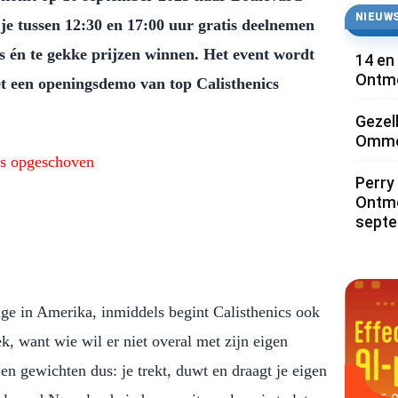
NIEUWS
e tussen 12:30 en 17:00 uur gratis deelnemen
es én te gekke prijzen winnen. Het event wordt
14 en
Ontmo
t een openingsdemo van top Calisthenics
Gezel
Ommoo
is opgeschoven
Perry 
Ontmo
sept
age in Amerika, inmiddels begint
Calisthenics ook
k, want wie wil er niet overal met zijn eigen
n gewichten dus: je trekt, duwt en draagt je eigen