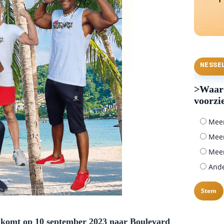
NESSE
>Waar 
voorzi
Meer 
Meer
Meer
Ander
a, komt op 10 september 2023 naar Boulevard