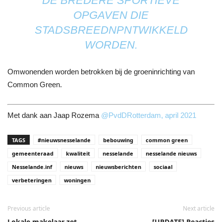
DE BREDERE SPORTIEVE
OPGAVEN DIE
STADSBREEDNPNTWIKKELD
WORDEN.
Omwonenden worden betrokken bij de groeninrichting van
Common Green.
Met dank aan Jaap Rozema
@
PvdDRotterdam, april 2021
TAGS
#nieuwsnesselande
bebouwing
common green
gemeenteraad
kwaliteit
nesselande
nesselande nieuws
Nesselande.inf
nieuws
nieuwsberichten
sociaal
verbeteringen
woningen
Previous article
Next article
Lokale makelaar zet
[UPDATE] Reacties