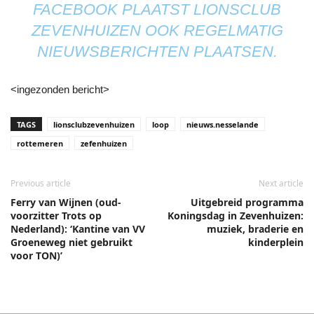
FACEBOOK PLAATST LIONSCLUB
ZEVENHUIZEN OOK REGELMATIG
NIEUWSBERICHTEN PLAATSEN.
<ingezonden bericht>
TAGS
lionsclubzevenhuizen
loop
nieuws.nesselande
rottemeren
zefenhuizen
Previous article
Next article
Ferry van Wijnen (oud-
Uitgebreid programma
voorzitter Trots op
Koningsdag in Zevenhuizen:
Nederland): ‘Kantine van VV
muziek, braderie en
Groeneweg niet gebruikt
kinderplein
voor TON)’