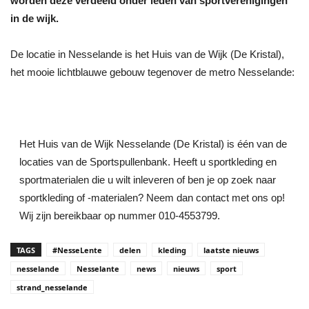
worden deze verdeeld onder leden van sportverenigingen
in de wijk.
De locatie in Nesselande is het Huis van de Wijk (De Kristal),
het mooie lichtblauwe gebouw tegenover de metro Nesselande:
Het Huis van de Wijk Nesselande (De Kristal) is één van de
locaties van de Sportspullenbank. Heeft u sportkleding en
sportmaterialen die u wilt inleveren of ben je op zoek naar
sportkleding of -materialen? Neem dan contact met ons op!
Wij zijn bereikbaar op nummer 010-4553799.
TAGS
#NesseLente
delen
kleding
laatste nieuws
nesselande
Nesselante
news
nieuws
sport
strand_nesselande