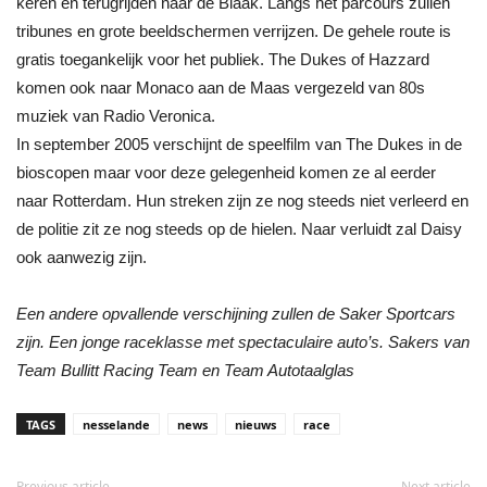
keren en terugrijden naar de Blaak. Langs het parcours zullen
tribunes en grote beeldschermen verrijzen. De gehele route is
gratis toegankelijk voor het publiek. The Dukes of Hazzard
komen ook naar Monaco aan de Maas vergezeld van 80s
muziek van Radio Veronica.
In september 2005 verschijnt de speelfilm van The Dukes in de
bioscopen maar voor deze gelegenheid komen ze al eerder
naar Rotterdam. Hun streken zijn ze nog steeds niet verleerd en
de politie zit ze nog steeds op de hielen. Naar verluidt zal Daisy
ook aanwezig zijn.
Een andere opvallende verschijning zullen de Saker Sportcars
zijn. Een jonge raceklasse met spectaculaire auto’s. Sakers van
Team Bullitt Racing Team en Team Autotaalglas
TAGS
nesselande
news
nieuws
race
Previous article
Next article