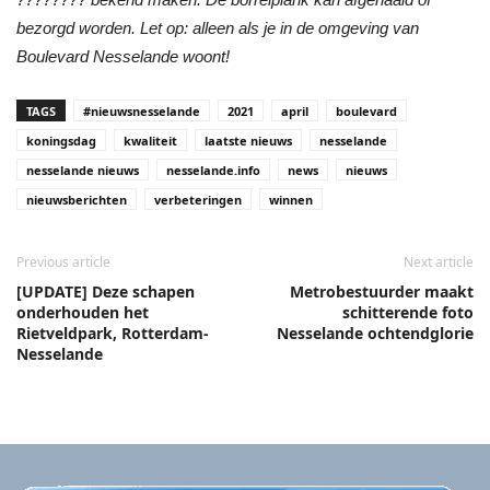
bezorgd worden. Let op: alleen als je in de omgeving van
Boulevard Nesselande woont!
TAGS
#nieuwsnesselande
2021
april
boulevard
koningsdag
kwaliteit
laatste nieuws
nesselande
nesselande nieuws
nesselande.info
news
nieuws
nieuwsberichten
verbeteringen
winnen
Previous article
Next article
[UPDATE] Deze schapen
Metrobestuurder maakt
onderhouden het
schitterende foto
Rietveldpark, Rotterdam-
Nesselande ochtendglorie
Nesselande