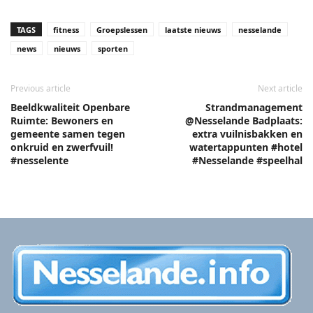
TAGS
fitness
Groepslessen
laatste nieuws
nesselande
news
nieuws
sporten
Previous article
Next article
Beeldkwaliteit Openbare
Strandmanagement
Ruimte: Bewoners en
@Nesselande Badplaats:
gemeente samen tegen
extra vuilnisbakken en
onkruid en zwerfvuil!
watertappunten #hotel
#nesselente
#Nesselande #speelhal