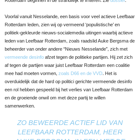
Rotterdam beginnen in de strandwijk te irriteren. Zie
dossier
.
Voorlal vanuit Nesselande, een basis voor veel actieve Leefbaar
Rotterdam leden, zien wij op vermeend ‘populistische’ en
politiek-gekleurde nieuws-socialemedia uitingen waarbij actieve
leden van Leefbaar Rotterdam, zoals raadslid Auke Bergsma de
beheerder van onder andere “Nieuws Nesselande”, zich met
vermeende desinfo
afzet tegen de politieke partijen. Hij zet zich
af tegen de partijen waar juist Leefbaar Rotterdam een coalitie
mee had moeten vormen,
zoals D66 en de VVD
. Het is
overduidelijk dat de hard op politici gerichte vermeende desinfo
een rol hebben gespeeld bij het verlies van Leefbaar Rotterdam
en de groeiende onwil om met deze partij te willen
samenwerken.
ZO BEWEERDE ACTIEF LID VAN
LEEFBAAR ROTTERDAM,
HEER