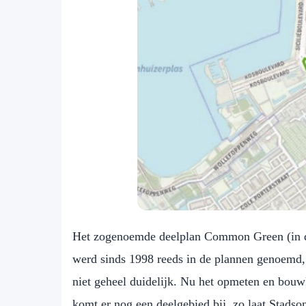
Het zogenoemde deelplan Common Green (in de
werd sinds 1998 reeds in de plannen genoemd
niet geheel duidelijk. Nu het opmeten en bouw
komt er nog een deelgebied bij, zo laat Stads