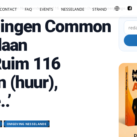
sicalaan Nesselande: 'Ruim 116 appartementen (huur), parkeergarage..'
CONTACT
FAQ
EVENTS
NESSELANDE
STRAND
ningen Common
laan
Ruim 116
 (huur),
.’
OMGEVING NESSELANDE