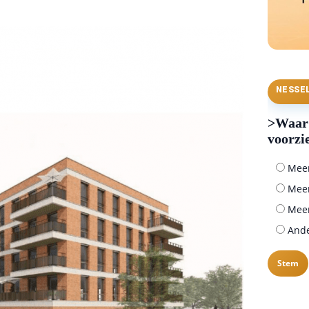
NESSE
>Waar 
voorzi
Meer 
Meer
Meer
Ander