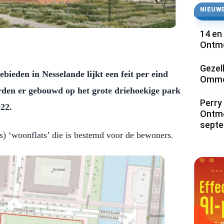
NIEUWS
14 en
Ontmo
Gezel
bieden in Nesselande lijkt een feit per eind
Ommoo
rden er gebouwd op het grote driehoekige park
Perry 
022.
Ontmo
sept
s) ‘woonflats’ die is bestemd voor de bewoners.