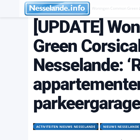
Activiteiten Nieuws Nesselande
Woningen Common Green Cor
[UPDATE] Wo
Green Corsica
Nesselande: ‘
appartementen
parkeergarage.
ACTIVITEITEN NIEUWS NESSELANDE
NIEUWS NESSELANDE