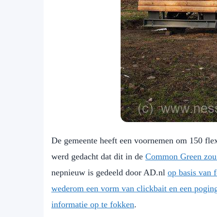
De gemeente heeft een voornemen om 150 flex
werd gedacht dat dit in de
Common Green zou 
nepnieuw is gedeeld door AD.nl
op basis van f
wederom een vorm van clickbait en een poging
informatie op te fokken
.