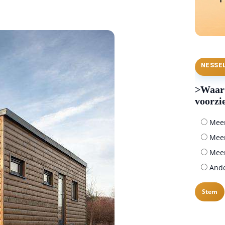
NESSE
>Waar 
voorzi
Meer 
Meer
Meer
Ander