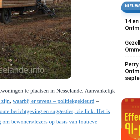
NIEUWS
14 en
Ontmo
Gezel
Ommoo
Perry 
Ontmo
sept
woningen te plaatsen in Nesselande. Aanvankelijk
zijn
,
waarbij er tevens – politiekgekleurd
–
oute berichtgeving en suggesties, zie link. Het is
 om bewoners/lezers op basis van foutieve