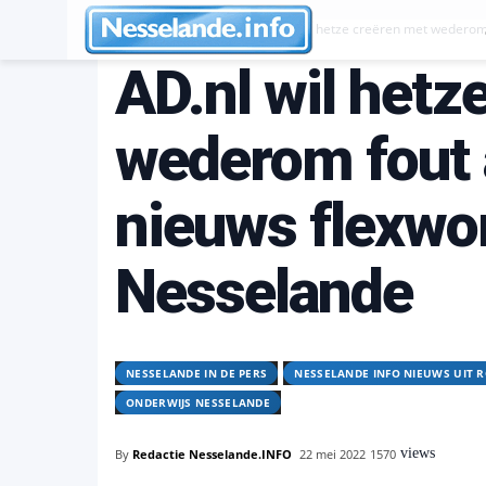
Nesselande in de pers
AD.nl wil hetze creëren met wederom
AD.nl wil hetz
wederom fout a
nieuws flexwo
Nesselande
NESSELANDE IN DE PERS
NESSELANDE INFO NIEUWS UIT 
ONDERWIJS NESSELANDE
views
By
Redactie Nesselande.INFO
22 mei 2022
1570