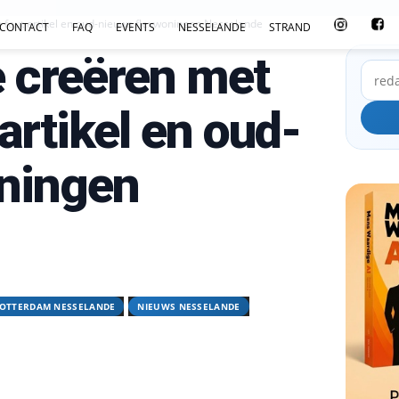
 fout artikel en oud-nieuws flexwoningen Nesselande
CONTACT
FAQ
EVENTS
NESSELANDE
STRAND
e creëren met
rtikel en oud-
ningen
ROTTERDAM NESSELANDE
NIEUWS NESSELANDE